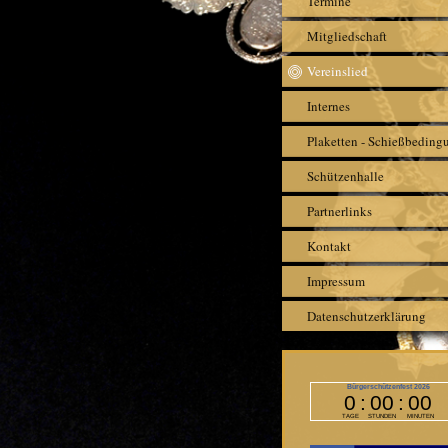
Termine
Mitgliedschaft
Vereinslied
Internes
Plaketten - Schießbeding
Schützenhalle
Partnerlinks
Kontakt
Impressum
Datenschutzerklärung