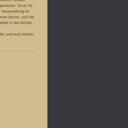
genossen. Da es für
 Veranstaltung im
hmen lassen, sich bei
beit in den letzten
les und euch beiden,