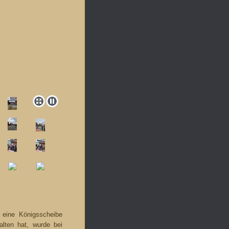
 eine Königsscheibe
lten hat, wurde bei