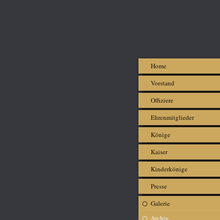
Home
Vorstand
Offiziere
Ehrenmitglieder
Könige
Kaiser
Kinderkönige
Presse
Galerie
Archiv