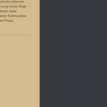
 Adventsschiessen
immung konnte Birgit
 Unser neuer
unserem Kommandeur
re Preise.