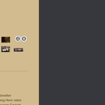
tionellen
önig Herm nebst
unserem Festwirt