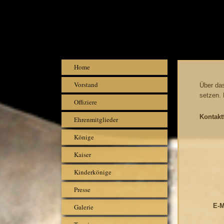
Home
Vorstand
Über das
setzen. 
Offiziere
Kontakt
Ehrenmitglieder
Könige
Kaiser
Kinderkönige
Presse
E-M
Galerie