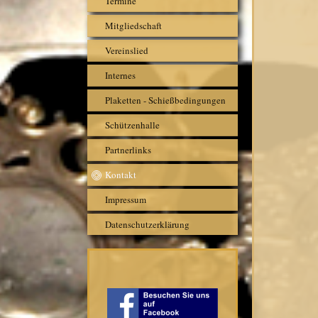
Termine
Mitgliedschaft
Vereinslied
Internes
Plaketten - Schießbedingungen
Schützenhalle
Partnerlinks
Kontakt
Impressum
Datenschutzerklärung